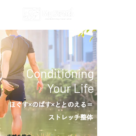
Conditioning
​Your Life
ほぐす×のばす×ととのえる＝
ストレッチ整体